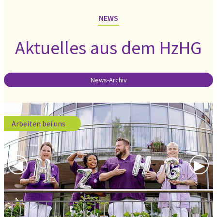
NEWS
Aktuelles aus dem HzHG
News-Archiv
Arbeiten bei uns
Previous Slide
◀︎
Nex
▶︎