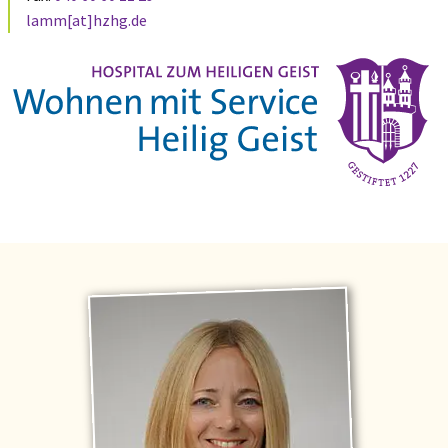
lamm[at]hzhg.de