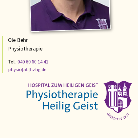
Ole Behr
Physiotherapie
Tel.:
040 60 60 14 41
physio[at]hzhg.de