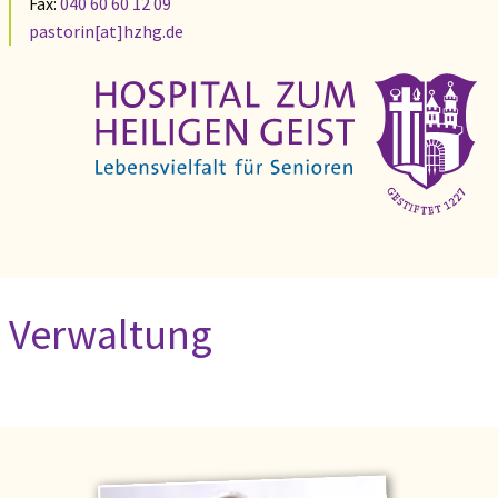
Fax:
040 60 60 12 09
pastorin[at]hzhg.de
Verwaltung