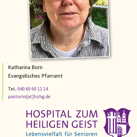
Katharina Born
Evangelisches Pfarramt
Tel.:
040 60 60 11 14
pastorin[at]hzhg.de