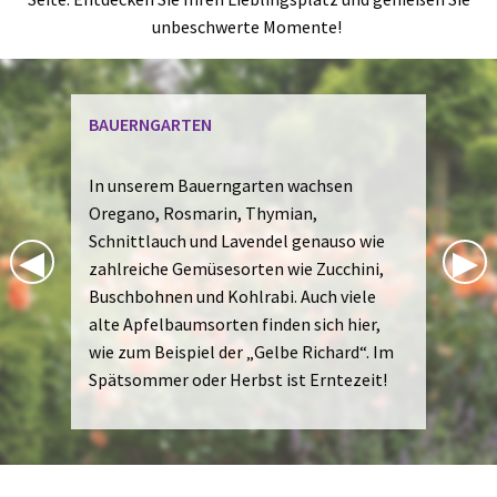
unbeschwerte Momente!
ARTEN
KLOSTER
m Bauerngarten wachsen
Unser Klos
Rosmarin, Thymian,
Entspannu
uch und Lavendel genauso wie
Obstbäum
Previous Slide
◀︎
Nex
▶︎
e Gemüsesorten wie Zucchini,
kleiner T
en und Kohlrabi. Auch viele
seiner Mi
baumsorten finden sich hier,
auf einer
ispiel der „Gelbe Richard“. Im
Sommer z
r oder Herbst ist Erntezeit!
Wasser b