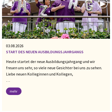
Previous Slide
◀︎
Nex
▶︎
03.08.2026
START DES NEUEN AUSBILDUNGSJAHRGANGS
Heute startet der neue Ausbildungsjahrgang und wir
freuen uns sehr, so viele neue Gesichter bei uns zu sehen.
Liebe neuen Kolleginnen und Kollegen,
…
mehr