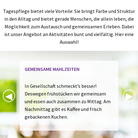
Tagespflege bietet viele Vorteile: Sie bringt Farbe und Struktur
in den Alltag und bietet gerade Menschen, die allein leben, die
Möglichkeit zum Austausch und gemeinsamen Erleben. Dabei
ist unser Angebot an Aktivitäten bunt und vielfältig. Hier eine
Auswahl!
KREATIVES GESTALTEN
Egal, ob Sie gern basteln, stricken, häkeln
Previous Slide
◀︎
Nex
▶︎
oder mit Farbe und Pinsel kleine
Kunstwerke schaffen – der Kreativität
unserer Gäste setzen wir in unserer
Tagespflege keine Grenzen!