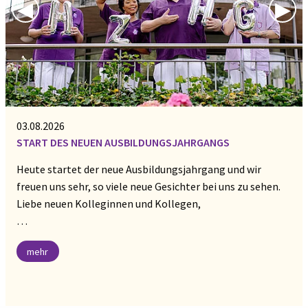
Previous Slide
◀︎
Nex
▶︎
03.08.2026
START DES NEUEN AUSBILDUNGSJAHRGANGS
Heute startet der neue Ausbildungsjahrgang und wir
freuen uns sehr, so viele neue Gesichter bei uns zu sehen.
Liebe neuen Kolleginnen und Kollegen,
…
mehr