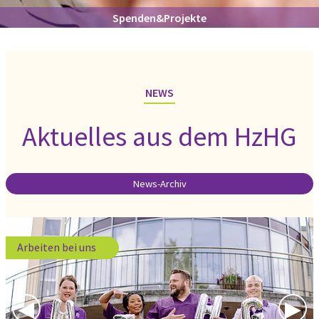
Spenden&Projekte
NEWS
Aktuelles aus dem HzHG
News-Archiv
Arbeiten bei uns
Previous Slide
◀︎
Nex
▶︎