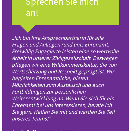
Sprechen Sie mich
an!
„Ich bin Ihre Ansprechpartnerin für alle
Fragen und Anliegen rund ums Ehrenamt.
Freiwillig Engagierte leisten eine so wertvolle
Arbeit in unserer Zivilgesellschaft. Deswegen
pflegen wir eine Willkommenskultur, die von
Wertschätzung und Respekt geprägt ist. Wir
begleiten Ehrenamtliche, bieten
Möglichkeiten zum Austausch und auch
Fortbildungen zur persönlichen
Weiterentwicklung an. Wenn Sie sich für ein
Ehrenamt bei uns interessieren, berate ich
Sie gern. Helfen Sie mit und werden Sie Teil
unseres Teams!“