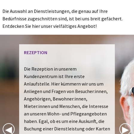
Die Auswahl an Dienstleistungen, die genau auf Ihre
Bedürfnisse zugeschnitten sind, ist bei uns breit gefächert.
Entdecken Sie hier unser vielfältiges Angebot!
WASCHCENTER/ÄNDERUNGSSCHNEIDEREI
Unser Waschcenter ist ausgestattet mit
Waschmaschinen, Trocknern und einer
Mangel. Wenn Sie Ihre Wäsche nicht
selbst waschen möchten, können Sie
donnerstags den Service der Wäscherei
Preuss in Anspruch nehmen. Jeden
Dienstag ist zudem die Schneiderin Frau
Zuther im Waschcenter vor Ort. Sie
Previous Slide
◀︎
Nex
▶︎
erreichen sie unter der Telefonnummer