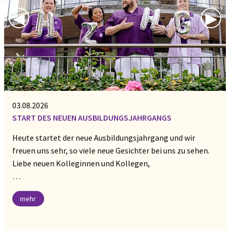
Previous Slide
◀︎
Nex
▶︎
03.08.2026
START DES NEUEN AUSBILDUNGSJAHRGANGS
Heute startet der neue Ausbildungsjahrgang und wir
freuen uns sehr, so viele neue Gesichter bei uns zu sehen.
Liebe neuen Kolleginnen und Kollegen,
…
mehr