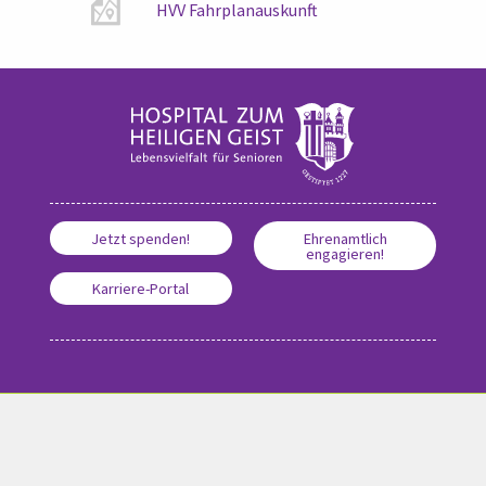
HVV Fahrplanauskunft
Jetzt spenden!
Ehrenamtlich
engagieren!
Karriere-Portal
© 2026 Hospital zum Heiligen Geist, All Rights Reserved
Impressum
|
Barrierefreiheitserklärung
|
Sitemap
|
Datenschutz
Cookie-Einstellungen