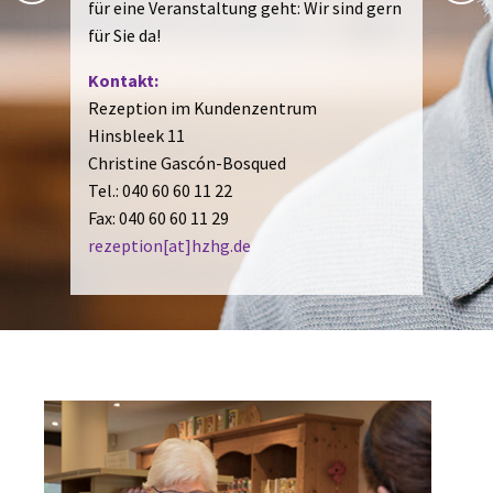
0151-59142350. Auf Wunsch macht sie
auch gern Hausbesuche.
Kontakt
:
Waschcenter und Änderungsschneiderei
Hinsbleek 11 / Haus Robinie / Erdgeschoss
Öffnungszeiten:
Waschcenter: Mo. - Sa. 8.00 – 18.00 Uhr
Wäsche-Service Wäscherei Preuss: Do.:
9.30 -10.30 Uhr im Waschcenter, Do.: 10.45
- 11.00 Uhr in Haus Iris
Änderungsschneiderei: Di.: 10.00 - 11.00
Uhr