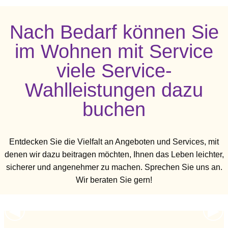
Nach Bedarf können Sie
im Wohnen mit Service
viele Service-
Wahlleistungen dazu
buchen
Entdecken Sie die Vielfalt an Angeboten und Services, mit
denen wir dazu beitragen möchten, Ihnen das Leben leichter,
sicherer und angenehmer zu machen. Sprechen Sie uns an.
Wir beraten Sie gern!
Previous Slide
◀︎
Ne
▶︎
Kurzzeit- und Urlaubspflege
Ambulante Pflege
Physiotherapie
Gästezimmer
Menüservice
Tagespflege