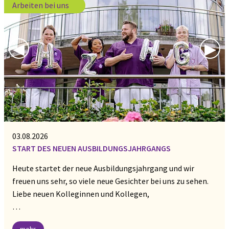
Arbeiten bei uns
Previous Slide
◀︎
Nex
▶︎
03.08.2026
START DES NEUEN AUSBILDUNGSJAHRGANGS
Heute startet der neue Ausbildungsjahrgang und wir
freuen uns sehr, so viele neue Gesichter bei uns zu sehen.
Liebe neuen Kolleginnen und Kollegen,
…
mehr