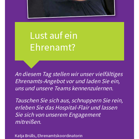
Lust auf ein
Ehrenamt?
An diesem Tag stellen wir unser vielfältiges
Ehrenamts-Angebot vor und laden Sie ein,
uns und unsere Teams kennenzulernen.
Tauschen Sie sich aus, schnuppern Sie rein,
erleben Sie das Hospital-Flair und lassen
Sie sich von unserem Engagement
mitreißen.
Katja Brülls, Ehrenamtskoordinatorin