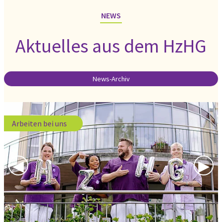
NEWS
Aktuelles aus dem HzHG
News-Archiv
Arbeiten bei uns
Previous Slide
◀︎
Nex
▶︎