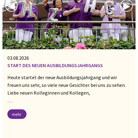
Previous Slide
◀︎
Nex
▶︎
03.08.2026
START DES NEUEN AUSBILDUNGSJAHRGANGS
Heute startet der neue Ausbildungsjahrgang und wir
freuen uns sehr, so viele neue Gesichter bei uns zu sehen.
Liebe neuen Kolleginnen und Kollegen,
…
mehr